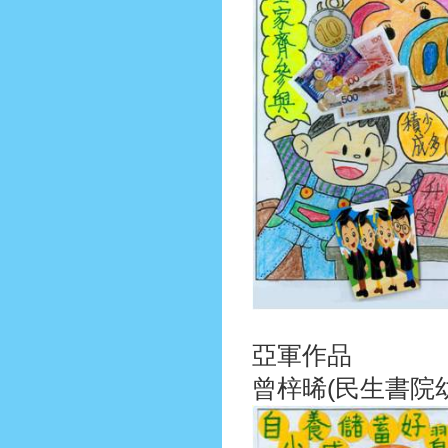
亞
曾梓晞(民生書院